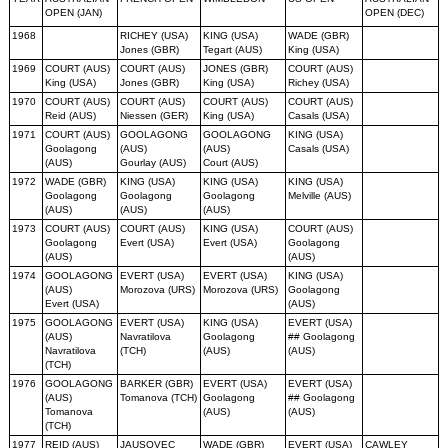
OPEN (JAN)
OPEN (DEC)
1968
RICHEY (USA)
KING (USA)
WADE (GBR)
Jones (GBR)
Tegart (AUS)
King (USA)
1969
COURT (AUS)
COURT (AUS)
JONES (GBR)
COURT (AUS)
King (USA)
Jones (GBR)
King (USA)
Richey (USA)
1970
COURT (AUS)
COURT (AUS)
COURT (AUS)
COURT (AUS)
Reid (AUS)
Niessen (GER)
King (USA)
Casals (USA)
1971
COURT (AUS)
GOOLAGONG
GOOLAGONG
KING (USA)
Goolagong
(AUS)
(AUS)
Casals (USA)
(AUS)
Gourlay (AUS)
Court (AUS)
1972
WADE (GBR)
KING (USA)
KING (USA)
KING (USA)
Goolagong
Goolagong
Goolagong
Melville (AUS)
(AUS)
(AUS)
(AUS)
1973
COURT (AUS)
COURT (AUS)
KING (USA)
COURT (AUS)
Goolagong
Evert (USA)
Evert (USA)
Goolagong
(AUS)
(AUS)
1974
GOOLAGONG
EVERT (USA)
EVERT (USA)
KING (USA)
(AUS)
Morozova (URS)
Morozova (URS)
Goolagong
Evert (USA)
(AUS)
1975
GOOLAGONG
EVERT (USA)
KING (USA)
EVERT (USA)
(AUS)
Navratilova
Goolagong
## Goolagong
Navratilova
(TCH)
(AUS)
(AUS)
(TCH)
1976
GOOLAGONG
BARKER (GBR)
EVERT (USA)
EVERT (USA)
(AUS)
Tomanova (TCH)
Goolagong
## Goolagong
Tomanova
(AUS)
(AUS)
(TCH)
1977
REID (AUS)
JAUSOVEC
WADE (GBR)
EVERT (USA)
CAWLEY