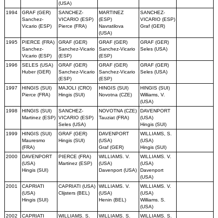
(USA)
1994
GRAF (GER)
SANCHEZ-
MARTINEZ
SANCHEZ-
Sanchez-
VICARIO (ESP)
(ESP)
VICARIO (ESP)
Vicario (ESP)
Pierce (FRA)
Navratilova
Graf (GER)
(USA)
1995
PIERCE (FRA)
GRAF (GER)
GRAF (GER)
GRAF (GER)
Sanchez-
Sanchez-Vicario
Sanchez-Vicario
Seles (USA)
Vicario (ESP)
(ESP)
(ESP)
1996
SELES (USA)
GRAF (GER)
GRAF (GER)
GRAF (GER)
Huber (GER)
Sanchez-Vicario
Sanchez-Vicario
Seles (USA)
(ESP)
(ESP)
1997
HINGIS (SUI)
MAJOLI (CRO)
HINGIS (SUI)
HINGIS (SUI)
Pierce (FRA)
Hingis (SUI)
Novotna (CZE)
Williams, V.
(USA)
1998
HINGIS (SUI)
SANCHEZ-
NOVOTNA (CZE)
DAVENPORT
Martinez (ESP)
VICARIO (ESP)
Tauziat (FRA)
(USA)
Seles (USA)
Hingis (SUI)
1999
HINGIS (SUI)
GRAF (GER)
DAVENPORT
WILLIAMS, S.
Mauresmo
Hingis (SUI)
(USA)
(USA)
(FRA)
Graf (GER)
Hingis (SUI)
2000
DAVENPORT
PIERCE (FRA)
WILLIAMS. V.
WILLIAMS. V.
(USA)
Martinez (ESP)
(USA)
(USA)
Hingis (SUI)
Davenport (USA)
Davenport
(USA)
2001
CAPRIATI
CAPRIATI (USA)
WILLIAMS. V.
WILLIAMS. V.
(USA)
Clijsters (BEL)
(USA)
(USA)
Hingis (SUI)
Henin (BEL)
Williams. S.
(USA)
2002
CAPRIATI
WILLIAMS. S.
WILLIAMS. S.
WILLIAMS. S.