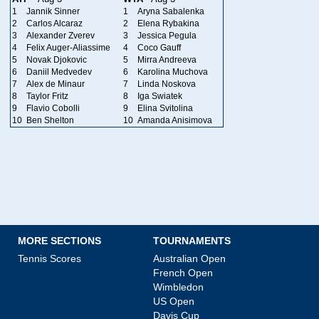
1
Jannik Sinner
1
Aryna Sabalenka
2
Carlos Alcaraz
2
Elena Rybakina
3
Alexander Zverev
3
Jessica Pegula
4
Felix Auger-Aliassime
4
Coco Gauff
5
Novak Djokovic
5
Mirra Andreeva
6
Daniil Medvedev
6
Karolina Muchova
7
Alex de Minaur
7
Linda Noskova
8
Taylor Fritz
8
Iga Swiatek
9
Flavio Cobolli
9
Elina Svitolina
10
Ben Shelton
10
Amanda Anisimova
MORE SECTIONS
TOURNAMENTS
Tennis Scores
Australian Open
French Open
Wimbledon
US Open
Davis Cup