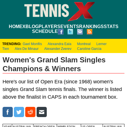
HOME
XBLOG
PLAYERS
EVENTS
RANKINGS
STATS
SCHEDULE
TRENDING:
Gael Monfils
Alexandra Eala
Montreal
Lerner
Tien
Alex De Minaur
Alexander Zverev
Caroline Garcia
Women's Grand Slam Singles
Champions & Winners
Here's our list of Open Era (since 1968) women's
singles Grand Slam tennis finals. The winner is listed
above the finalist in CAPS in each tournament box.
YEAR
AUSTRALIAN
FRENCH OPEN
WIMBLEDON
US OPEN
AUSTRALIAN