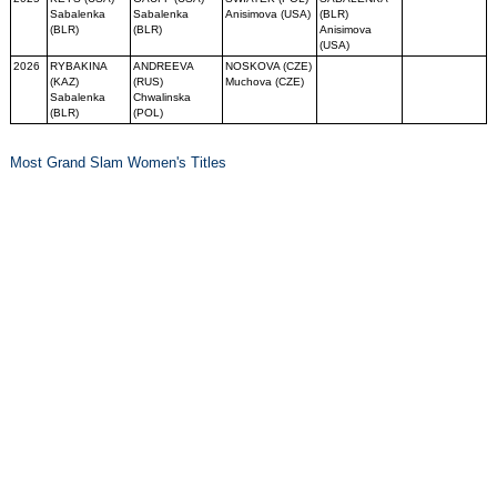
Sabalenka
Sabalenka
Anisimova (USA)
(BLR)
(BLR)
(BLR)
Anisimova
(USA)
2026
RYBAKINA
ANDREEVA
NOSKOVA (CZE)
(KAZ)
(RUS)
Muchova (CZE)
Sabalenka
Chwalinska
(BLR)
(POL)
Most Grand Slam Women's Titles