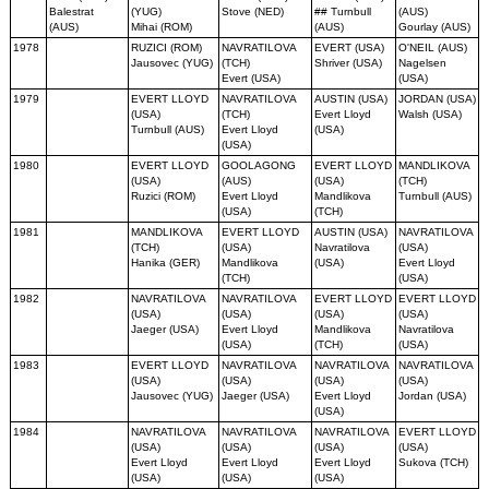
Balestrat
(YUG)
Stove (NED)
## Turnbull
(AUS)
(AUS)
Mihai (ROM)
(AUS)
Gourlay (AUS)
1978
RUZICI (ROM)
NAVRATILOVA
EVERT (USA)
O'NEIL (AUS)
Jausovec (YUG)
(TCH)
Shriver (USA)
Nagelsen
Evert (USA)
(USA)
1979
EVERT LLOYD
NAVRATILOVA
AUSTIN (USA)
JORDAN (USA)
(USA)
(TCH)
Evert Lloyd
Walsh (USA)
Turnbull (AUS)
Evert Lloyd
(USA)
(USA)
1980
EVERT LLOYD
GOOLAGONG
EVERT LLOYD
MANDLIKOVA
(USA)
(AUS)
(USA)
(TCH)
Ruzici (ROM)
Evert Lloyd
Mandlikova
Turnbull (AUS)
(USA)
(TCH)
1981
MANDLIKOVA
EVERT LLOYD
AUSTIN (USA)
NAVRATILOVA
(TCH)
(USA)
Navratilova
(USA)
Hanika (GER)
Mandlikova
(USA)
Evert Lloyd
(TCH)
(USA)
1982
NAVRATILOVA
NAVRATILOVA
EVERT LLOYD
EVERT LLOYD
(USA)
(USA)
(USA)
(USA)
Jaeger (USA)
Evert Lloyd
Mandlikova
Navratilova
(USA)
(TCH)
(USA)
1983
EVERT LLOYD
NAVRATILOVA
NAVRATILOVA
NAVRATILOVA
(USA)
(USA)
(USA)
(USA)
Jausovec (YUG)
Jaeger (USA)
Evert Lloyd
Jordan (USA)
(USA)
1984
NAVRATILOVA
NAVRATILOVA
NAVRATILOVA
EVERT LLOYD
(USA)
(USA)
(USA)
(USA)
Evert Lloyd
Evert Lloyd
Evert Lloyd
Sukova (TCH)
(USA)
(USA)
(USA)