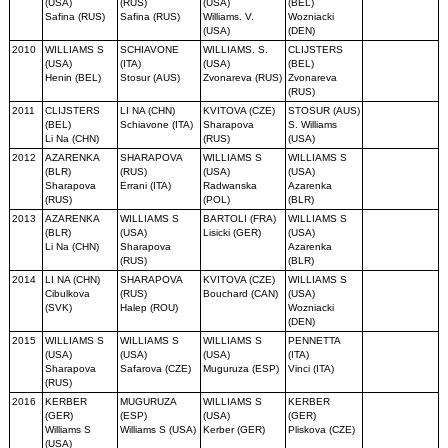
(USA)
(RUS)
(USA)
(BEL)
Safina (RUS)
Safina (RUS)
Williams. V.
Wozniacki
(USA)
(DEN)
2010
WILLIAMS S
SCHIAVONE
WILLIAMS. S.
CLIJSTERS
(USA)
(ITA)
(USA)
(BEL)
Henin (BEL)
Stosur (AUS)
Zvonareva (RUS)
Zvonareva
(RUS)
2011
CLIJSTERS
LI NA (CHN)
KVITOVA (CZE)
STOSUR (AUS)
(BEL)
Schiavone (ITA)
Sharapova
S. Williams
Li Na (CHN)
(RUS)
(USA)
2012
AZARENKA
SHARAPOVA
WILLIAMS S
WILLIAMS S
(BLR)
(RUS)
(USA)
(USA)
Sharapova
Errani (ITA)
Radwanska
Azarenka
(RUS)
(POL)
(BLR)
2013
AZARENKA
WILLIAMS S
BARTOLI (FRA)
WILLIAMS S
(BLR)
(USA)
Lisicki (GER)
(USA)
Li Na (CHN)
Sharapova
Azarenka
(RUS)
(BLR)
2014
LI NA (CHN)
SHARAPOVA
KVITOVA (CZE)
WILLIAMS S
Cibulkova
(RUS)
Bouchard (CAN)
(USA)
(SVK)
Halep (ROU)
Wozniacki
(DEN)
2015
WILLIAMS S
WILLIAMS S
WILLIAMS S
PENNETTA
(USA)
(USA)
(USA)
(ITA)
Sharapova
Safarova (CZE)
Muguruza (ESP)
Vinci (ITA)
(RUS)
2016
KERBER
MUGURUZA
WILLIAMS S
KERBER
(GER)
(ESP)
(USA)
(GER)
Williams S
Williams S (USA)
Kerber (GER)
Pliskova (CZE)
(USA)