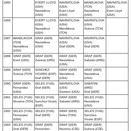
1985
EVERT LLOYD
NAVRATILOVA
MANDLIKOVA
NAVRATILOVA
(USA)
(USA)
(TCH)
(USA)
Navratilova
Evert Lloyd
Navratilova
Evert Lloyd
(USA)
(USA)
(USA)
(USA)
1986
EVERT LLOYD
NAVRATILOVA
NAVRATILOVA
(USA)
(USA)
(USA)
Navratilova
Mandlikova
Sukova (TCH)
(USA)
(TCH)
1987
MANDLIKOVA
GRAF (GER)
NAVRATILOVA
NAVRATILOVA
(TCH)
Navratilova
(USA)
(USA)
Navratilova
(USA)
Graf (GER)
Graf (GER)
(USA)
1988
GRAF (GER)
GRAF (GER)
GRAF (GER)
GRAF (GER)
Evert (USA)
Zvereva (URS)
Navratilova
Sabatini (ARG)
(USA)
1989
GRAF (GER)
SANCHEZ-
GRAF (GER)
GRAF (GER)
Sukova (TCH)
VICARIO (ESP)
Navratilova
Navratilova
Graf (GER)
(USA)
(USA)
1990
GRAF (GER)
SELES (YUG)
NAVRATILOVA
SABATINI
Fernandez
Graf (GER)
(USA)
(ARG)
(USA)
Garrison (USA)
Graf (GER)
1991
SELES (YUG)
SELES (YUG)
GRAF (GER)
SELES (YUG)
Novotna (TCH)
Sanchez-Vicario
Sabatini (ARG)
Navratilova
(ESP)
(USA)
1992
SELES (YUG)
SELES (YUG)
GRAF (GER)
SELES (YUG)
Fernandez
Graf (GER)
Seles (YUG)
Sanchez-
(USA)
Vicario (ESP)
1993
SELES (YUG)
GRAF (GER)
GRAF (GER)
GRAF (GER)
Graf (GER)
Fernandez
Novotna (CZE)
Sukova (CZE)