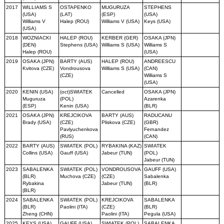
2017
WILLIAMS S
OSTAPENKO
MUGURUZA
STEPHENS
(USA)
(LAT)
(ESP)
(USA)
Williams V
Halep (ROU)
Williams V (USA)
Keys (USA)
(USA)
2018
WOZNIACKI
HALEP (ROU)
KERBER (GER)
OSAKA (JPN)
(DEN)
Stephens (USA)
Williams S (USA)
Williams S
Halep (ROU)
(USA)
2019
OSAKA (JPN)
BARTY (AUS)
HALEP (ROU)
ANDREESCU
Kvitova (CZE)
Vondrousova
Williams S (USA)
(CAN)
(CZE)
Williams S
(USA)
2020
KENIN (USA)
(oct)SWIATEK
Cancelled
OSAKA (JPN)
Muguruza
(POL)
Azarenka
(ESP)
Kenin (USA)
(BLR)
2021
OSAKA (JPN)
KREJCIKOVA
BARTY (AUS)
RADUCANU
Brady (USA)
(CZE)
Pliskova (CZE)
(GBR)
Pavlyuchenkova
Fernandez
(RUS)
(CAN)
2022
BARTY (AUS)
SWIATEK (POL)
RYBAKINA (KAZ)
SWIATEK
Collins (USA)
Gauff (USA)
Jabeur (TUN)
(POL)
Jabeur (TUN)
2023
SABALENKA
SWIATEK (POL)
VONDROUSOVA
GAUFF (USA)
(BLR)
Muchova (CZE)
(CZE)
Sabalenka
Rybakina
Jabeur (TUN)
(BLR)
(BLR)
2024
SABALENKA
SWIATEK (POL)
KREJCIKOVA
SABALENKA
(BLR)
Paolini (ITA)
(CZE)
(BLR)
Zheng (CHN)
Paolini (ITA)
Pegula (USA)
2025
KEYS (USA)
GAUFF (USA)
SWIATEK (POL)
SABALENKA