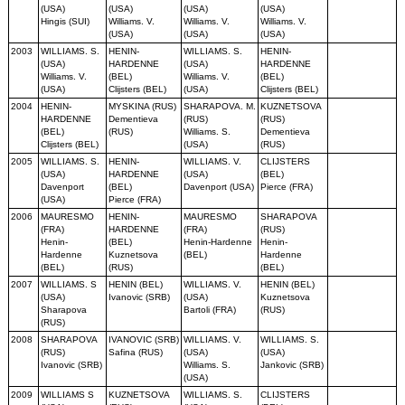
(USA)
(USA)
(USA)
(USA)
Hingis (SUI)
Williams. V.
Williams. V.
Williams. V.
(USA)
(USA)
(USA)
2003
WILLIAMS. S.
HENIN-
WILLIAMS. S.
HENIN-
(USA)
HARDENNE
(USA)
HARDENNE
Williams. V.
(BEL)
Williams. V.
(BEL)
(USA)
Clijsters (BEL)
(USA)
Clijsters (BEL)
2004
HENIN-
MYSKINA (RUS)
SHARAPOVA. M.
KUZNETSOVA
HARDENNE
Dementieva
(RUS)
(RUS)
(BEL)
(RUS)
Williams. S.
Dementieva
Clijsters (BEL)
(USA)
(RUS)
2005
WILLIAMS. S.
HENIN-
WILLIAMS. V.
CLIJSTERS
(USA)
HARDENNE
(USA)
(BEL)
Davenport
(BEL)
Davenport (USA)
Pierce (FRA)
(USA)
Pierce (FRA)
2006
MAURESMO
HENIN-
MAURESMO
SHARAPOVA
(FRA)
HARDENNE
(FRA)
(RUS)
Henin-
(BEL)
Henin-Hardenne
Henin-
Hardenne
Kuznetsova
(BEL)
Hardenne
(BEL)
(RUS)
(BEL)
2007
WILLIAMS. S
HENIN (BEL)
WILLIAMS. V.
HENIN (BEL)
(USA)
Ivanovic (SRB)
(USA)
Kuznetsova
Sharapova
Bartoli (FRA)
(RUS)
(RUS)
2008
SHARAPOVA
IVANOVIC (SRB)
WILLIAMS. V.
WILLIAMS. S.
(RUS)
Safina (RUS)
(USA)
(USA)
Ivanovic (SRB)
Williams. S.
Jankovic (SRB)
(USA)
2009
WILLIAMS S
KUZNETSOVA
WILLIAMS. S.
CLIJSTERS