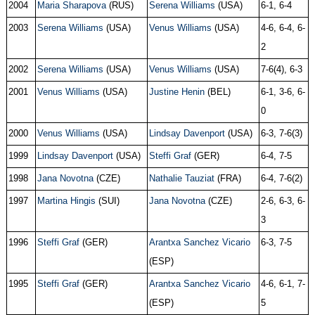
2004
Maria Sharapova
(RUS)
Serena Williams
(USA)
6-1, 6-4
2003
Serena Williams
(USA)
Venus Williams
(USA)
4-6, 6-4, 6-
2
2002
Serena Williams
(USA)
Venus Williams
(USA)
7-6(4), 6-3
2001
Venus Williams
(USA)
Justine Henin
(BEL)
6-1, 3-6, 6-
0
2000
Venus Williams
(USA)
Lindsay Davenport
(USA)
6-3, 7-6(3)
1999
Lindsay Davenport
(USA)
Steffi Graf
(GER)
6-4, 7-5
1998
Jana Novotna
(CZE)
Nathalie Tauziat
(FRA)
6-4, 7-6(2)
1997
Martina Hingis
(SUI)
Jana Novotna
(CZE)
2-6, 6-3, 6-
3
1996
Steffi Graf
(GER)
Arantxa Sanchez Vicario
6-3, 7-5
(ESP)
1995
Steffi Graf
(GER)
Arantxa Sanchez Vicario
4-6, 6-1, 7-
(ESP)
5