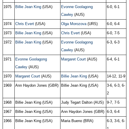
1975
Billie Jean King
(USA)
Evonne Goolagong
6-0, 6-1
Cawley
(AUS)
1974
Chris Evert
(USA)
Olga Morozova
(URS)
6-0, 6-4
1973
Billie Jean King
(USA)
Chris Evert
(USA)
6-0, 7-5
1972
Billie Jean King
(USA)
Evonne Goolagong
6-3, 6-3
Cawley
(AUS)
1971
Evonne Goolagong
Margaret Court
(AUS)
6-4, 6-1
Cawley
(AUS)
1970
Margaret Court
(AUS)
Billie Jean King
(USA)
14-12, 11-9
1969
Ann Haydon Jones (GBR)
Billie Jean King (USA)
3-6, 6-3, 6-
2
1968
Billie Jean King (USA)
Judy Tegart Dalton (AUS)
9-7, 7-5
1967
Billie Jean King (USA)
Ann Haydon Jones (GBR)
6-3, 6-4
1966
Billie Jean King (USA)
Maria Bueno (BRA)
6-3, 3-6, 6-
1