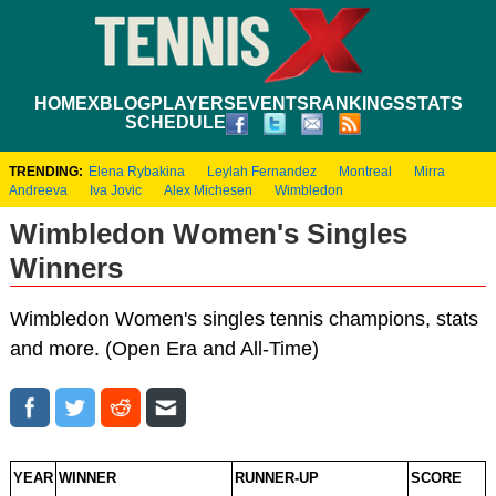
HOME
XBLOG
PLAYERS
EVENTS
RANKINGS
STATS
SCHEDULE
TRENDING:
Elena Rybakina
Leylah Fernandez
Montreal
Mirra
Andreeva
Iva Jovic
Alex Michesen
Wimbledon
Wimbledon Women's Singles
Winners
Wimbledon Women's singles tennis champions, stats
and more. (Open Era and All-Time)
YEAR
WINNER
RUNNER-UP
SCORE