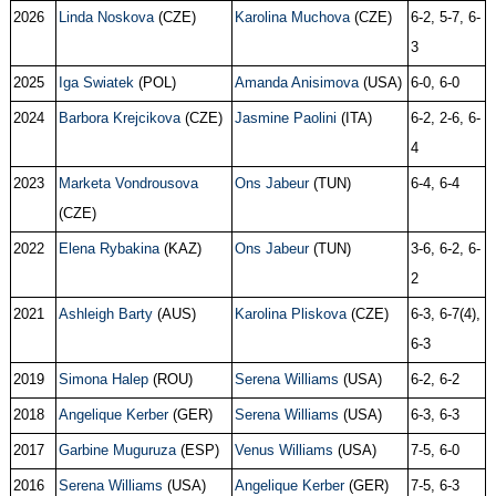
2026
Linda Noskova
(CZE)
Karolina Muchova
(CZE)
6-2, 5-7, 6-
3
2025
Iga Swiatek
(POL)
Amanda Anisimova
(USA)
6-0, 6-0
2024
Barbora Krejcikova
(CZE)
Jasmine Paolini
(ITA)
6-2, 2-6, 6-
4
2023
Marketa Vondrousova
Ons Jabeur
(TUN)
6-4, 6-4
(CZE)
2022
Elena Rybakina
(KAZ)
Ons Jabeur
(TUN)
3-6, 6-2, 6-
2
2021
Ashleigh Barty
(AUS)
Karolina Pliskova
(CZE)
6-3, 6-7(4),
6-3
2019
Simona Halep
(ROU)
Serena Williams
(USA)
6-2, 6-2
2018
Angelique Kerber
(GER)
Serena Williams
(USA)
6-3, 6-3
2017
Garbine Muguruza
(ESP)
Venus Williams
(USA)
7-5, 6-0
2016
Serena Williams
(USA)
Angelique Kerber
(GER)
7-5, 6-3