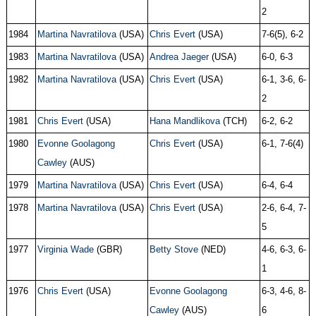
2
1984
Martina Navratilova
(USA)
Chris Evert
(USA)
7-6(5), 6-2
1983
Martina Navratilova
(USA)
Andrea Jaeger
(USA)
6-0, 6-3
1982
Martina Navratilova
(USA)
Chris Evert
(USA)
6-1, 3-6, 6-
2
1981
Chris Evert
(USA)
Hana Mandlikova
(TCH)
6-2, 6-2
1980
Evonne Goolagong
Chris Evert
(USA)
6-1, 7-6(4)
Cawley
(AUS)
1979
Martina Navratilova
(USA)
Chris Evert
(USA)
6-4, 6-4
1978
Martina Navratilova
(USA)
Chris Evert
(USA)
2-6, 6-4, 7-
5
1977
Virginia Wade
(GBR)
Betty Stove
(NED)
4-6, 6-3, 6-
1
1976
Chris Evert
(USA)
Evonne Goolagong
6-3, 4-6, 8-
Cawley
(AUS)
6