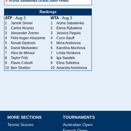
Aryna Sabalenka Grand Slam Finals
Rankings
ATP
- Aug 3
WTA
- Aug 3
1
Jannik Sinner
1
Aryna Sabalenka
2
Carlos Alcaraz
2
Elena Rybakina
3
Alexander Zverev
3
Jessica Pegula
4
Felix Auger-Aliassime
4
Coco Gauff
5
Novak Djokovic
5
Mirra Andreeva
6
Daniil Medvedev
6
Karolina Muchova
7
Alex de Minaur
7
Linda Noskova
8
Taylor Fritz
8
Iga Swiatek
9
Flavio Cobolli
9
Elina Svitolina
10
Ben Shelton
10
Amanda Anisimova
MORE SECTIONS
TOURNAMENTS
Tennis Scores
Australian Open
French Open