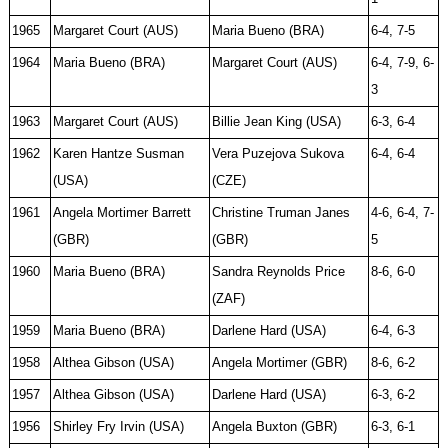
1965
Margaret Court (AUS)
Maria Bueno (BRA)
6-4, 7-5
1964
Maria Bueno (BRA)
Margaret Court (AUS)
6-4, 7-9, 6-
3
1963
Margaret Court (AUS)
Billie Jean King (USA)
6-3, 6-4
1962
Karen Hantze Susman
Vera Puzejova Sukova
6-4, 6-4
(USA)
(CZE)
1961
Angela Mortimer Barrett
Christine Truman Janes
4-6, 6-4, 7-
(GBR)
(GBR)
5
1960
Maria Bueno (BRA)
Sandra Reynolds Price
8-6, 6-0
(ZAF)
1959
Maria Bueno (BRA)
Darlene Hard (USA)
6-4, 6-3
1958
Althea Gibson (USA)
Angela Mortimer (GBR)
8-6, 6-2
1957
Althea Gibson (USA)
Darlene Hard (USA)
6-3, 6-2
1956
Shirley Fry Irvin (USA)
Angela Buxton (GBR)
6-3, 6-1