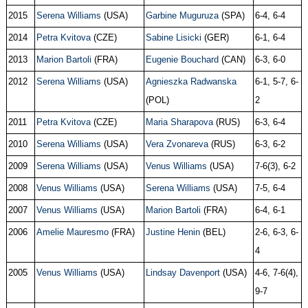
2015
Serena Williams
(USA)
Garbine Muguruza
(SPA)
6-4, 6-4
2014
Petra Kvitova
(CZE)
Sabine Lisicki
(GER)
6-1, 6-4
2013
Marion Bartoli
(FRA)
Eugenie Bouchard
(CAN)
6-3, 6-0
2012
Serena Williams
(USA)
Agnieszka Radwanska
6-1, 5-7, 6-
(POL)
2
2011
Petra Kvitova
(CZE)
Maria Sharapova
(RUS)
6-3, 6-4
2010
Serena Williams
(USA)
Vera Zvonareva
(RUS)
6-3, 6-2
2009
Serena Williams
(USA)
Venus Williams
(USA)
7-6(3), 6-2
2008
Venus Williams
(USA)
Serena Williams
(USA)
7-5, 6-4
2007
Venus Williams
(USA)
Marion Bartoli
(FRA)
6-4, 6-1
2006
Amelie Mauresmo
(FRA)
Justine Henin
(BEL)
2-6, 6-3, 6-
4
2005
Venus Williams
(USA)
Lindsay Davenport
(USA)
4-6, 7-6(4),
9-7