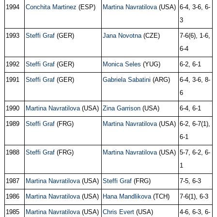
1994
Conchita Martinez
(ESP)
Martina Navratilova
(USA)
6-4, 3-6, 6-
3
1993
Steffi Graf
(GER)
Jana Novotna
(CZE)
7-6(6), 1-6,
6-4
1992
Steffi Graf
(GER)
Monica Seles
(YUG)
6-2, 6-1
1991
Steffi Graf
(GER)
Gabriela Sabatini
(ARG)
6-4, 3-6, 8-
6
1990
Martina Navratilova
(USA)
Zina Garrison
(USA)
6-4, 6-1
1989
Steffi Graf
(FRG)
Martina Navratilova
(USA)
6-2, 6-7(1),
6-1
1988
Steffi Graf
(FRG)
Martina Navratilova
(USA)
5-7, 6-2, 6-
1
1987
Martina Navratilova
(USA)
Steffi Graf
(FRG)
7-5, 6-3
1986
Martina Navratilova
(USA)
Hana Mandlikova
(TCH)
7-6(1), 6-3
1985
Martina Navratilova
(USA)
Chris Evert
(USA)
4-6, 6-3, 6-