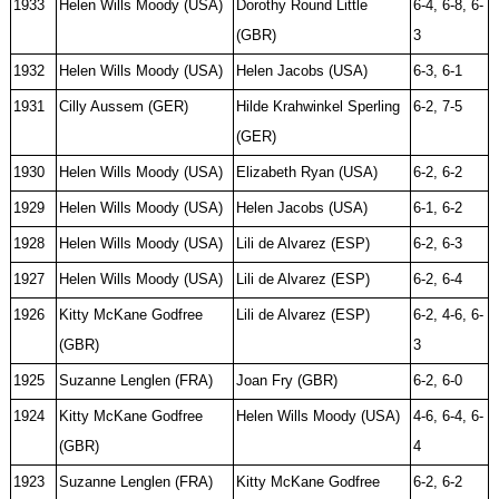
1933
Helen Wills Moody (USA)
Dorothy Round Little
6-4, 6-8, 6-
(GBR)
3
1932
Helen Wills Moody (USA)
Helen Jacobs (USA)
6-3, 6-1
1931
Cilly Aussem (GER)
Hilde Krahwinkel Sperling
6-2, 7-5
(GER)
1930
Helen Wills Moody (USA)
Elizabeth Ryan (USA)
6-2, 6-2
1929
Helen Wills Moody (USA)
Helen Jacobs (USA)
6-1, 6-2
1928
Helen Wills Moody (USA)
Lili de Alvarez (ESP)
6-2, 6-3
1927
Helen Wills Moody (USA)
Lili de Alvarez (ESP)
6-2, 6-4
1926
Kitty McKane Godfree
Lili de Alvarez (ESP)
6-2, 4-6, 6-
(GBR)
3
1925
Suzanne Lenglen (FRA)
Joan Fry (GBR)
6-2, 6-0
1924
Kitty McKane Godfree
Helen Wills Moody (USA)
4-6, 6-4, 6-
(GBR)
4
1923
Suzanne Lenglen (FRA)
Kitty McKane Godfree
6-2, 6-2